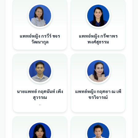
แพทย์หญิง กรวีร์ ขจร
แพทย์หญิง กรีฑาพร
วัฒนากุล
พงศ์สุธรรม
นายแพทย์ กฤตนันท์ เพ็ง
แพทย์หญิง กฤตยา ณ เพ็
สุวรรณ
ชรวิจารณ์
-