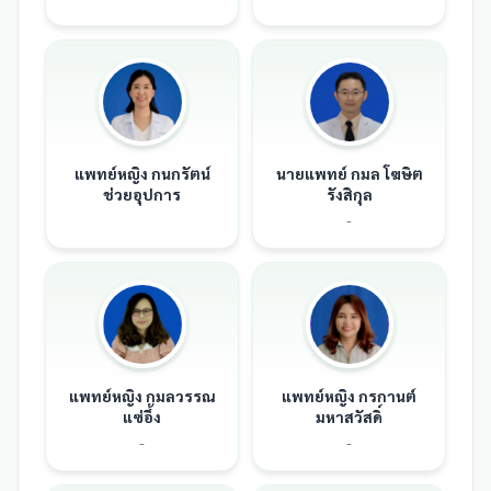
แพทย์หญิง กนกรัตน์
นายแพทย์ กมล โฆษิต
ช่วยอุปการ
รังสิกุล
-
แพทย์หญิง กมลวรรณ
แพทย์หญิง กรกานต์
แซ่อึ้ง
มหาสวัสดิ์
-
-